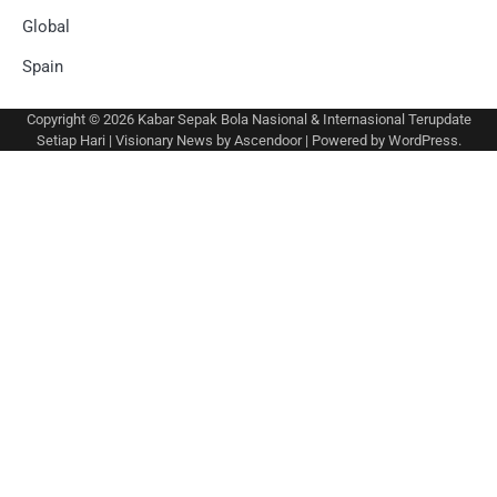
Global
Spain
Copyright © 2026
Kabar Sepak Bola Nasional & Internasional Terupdate
Setiap Hari
| Visionary News by
Ascendoor
| Powered by
WordPress
.