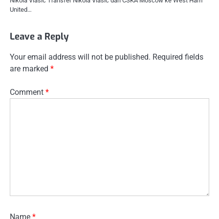
Nikola Vlasic Transfer Nikola Vlasic dari CSKA Moscow ke West Ham
United…
Leave a Reply
Your email address will not be published.
Required fields
are marked
*
Comment
*
Name
*