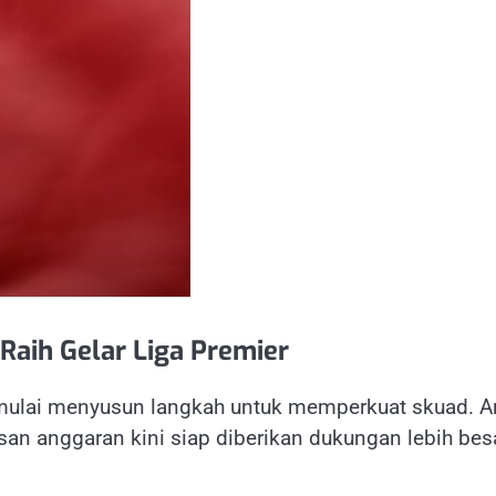
 Raih Gelar Liga Premier
l mulai menyusun langkah untuk memperkuat skuad. A
an anggaran kini siap diberikan dukungan lebih bes