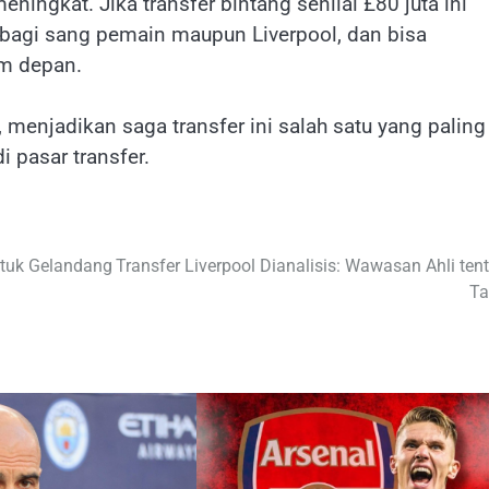
ingkat. Jika transfer bintang senilai £80 juta ini
ik bagi sang pemain maupun Liverpool, dan bisa
im depan.
menjadikan saga transfer ini salah satu yang paling
 pasar transfer.
ntuk Gelandang
Transfer Liverpool Dianalisis: Wawasan Ahli ten
Ta