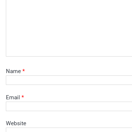
Name
*
Email
*
Website