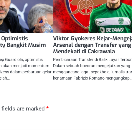
 Optimistis
Viktor Gyokeres Kejar-Mengej
ity Bangkit Musim
Arsenal dengan Transfer yang
Mendekati di Cakrawala
ep Guardiola, optimistis
Pembicaraan Transfer di Balik Layar Terbo
n akan menjadi momentum
Dalam sebuah bocoran mengejutkan yang
izens dalam perburuan gelar-
mengguncang jagat sepakbola, jurnalis tra
telah…
kenamaan Fabrizio Romano mengungkap
 fields are marked
*