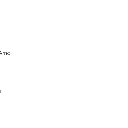
Arne
i