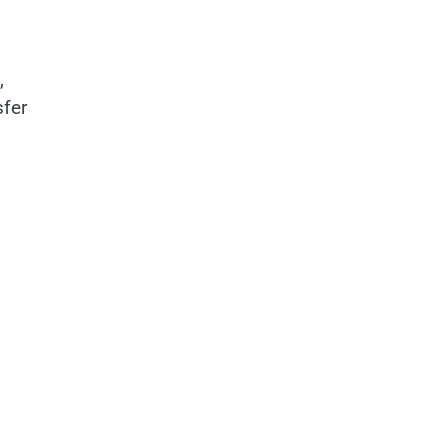
,
sfer