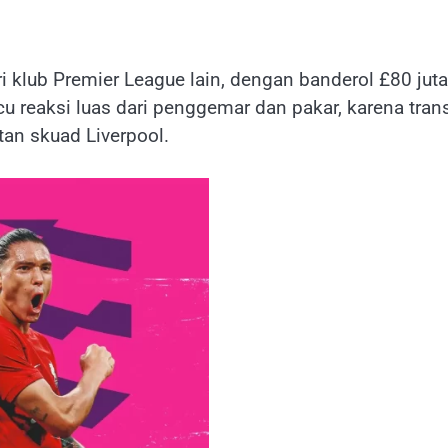
klub Premier League lain, dengan banderol £80 juta
icu reaksi luas dari penggemar dan pakar, karena tran
an skuad Liverpool.