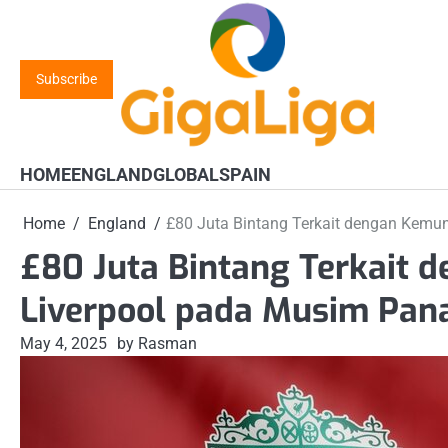
Skip
to
content
Subscribe
HOME
ENGLAND
GLOBAL
SPAIN
Home
England
£80 Juta Bintang Terkait dengan Kemu
£80 Juta Bintang Terkait 
Liverpool pada Musim Pan
May 4, 2025
by Rasman