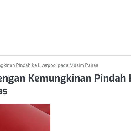
ngkinan Pindah ke Liverpool pada Musim Panas
dengan Kemungkinan Pindah 
as